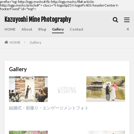
prefix="og: http://ogp.me/ns# fb: http://ogp.me/ns/fb# article:
http://ogp.me/ns/article#">
class="t-logoSp25 t-logoPc40 t-headerCenter t-
footerFixed" id="top">
Kazuyoshi Mine Photography
HOME
About
Blog
Gallery
Contact
HOME
Gallery
Gallery
結婚式・前撮り・エンゲージメントフォト