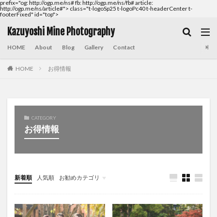
prefix="og: http://ogp.me/ns# fb: http://ogp.me/ns/fb# article:
http://ogp.me/ns/article#">
class="t-logoSp25 t-logoPc40 t-headerCenter t-
footerFixed" id="top">
Kazuyoshi Mine Photography
HOME
About
Blog
Gallery
Contact
HOME
お得情報
CATEGORY
お得情報
新着順
人気順
お勧めカテゴリ
未分類